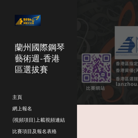
Sk
蘭州國際鋼琴
藝術週-香港
區選拔賽
主頁
網上報名
(視頻項目)上載視頻連結
比賽項目及報名表格