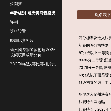
公開賽
年齡組別-飛天黃河音樂獎
報名表下
評判
獎項設置
評分標準及進入決賽
歷屆比賽相片
初賽的評分標準為一百
蘭州國際鋼琴藝術週2025
87分或以上一等獎 
視頻項目成績公佈
80-86分二等獎 (
2023年總決賽比賽相片集
70-79分三等獎 (
69分或以下優秀獎 
經過初賽的選手中
取得進入蘭州決賽
決賽時間與地點
比賽時間：2025年