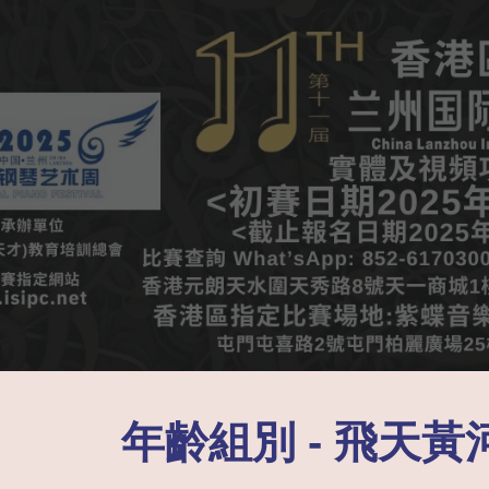
ip to main content
Skip to navigat
年齡組別 - 飛天