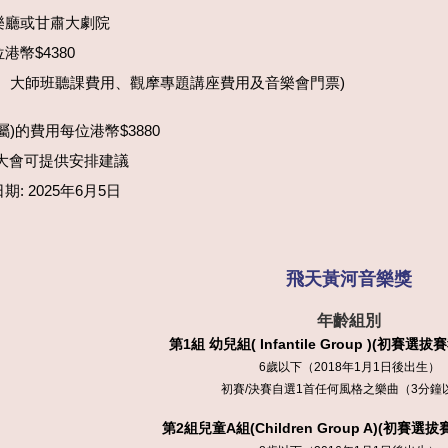
樂廳或甘肅大劇院
幣$4380
用、大師班聽課費用、觀摩專題講座費用及音樂會門票)
)的費用每位港幣$3880
大會可提供安排建議
: 2025年6月5日
飛天黃河音樂獎
年齡組別
第1組 幼兒組( Infantile Group )(初賽選拔
6歲以下（2018年1月1日後出生）
初賽/決賽自選1首任何風格之樂曲（3分鐘
第
2
組兒童
A
組(Children Group
A
)(初賽選拔